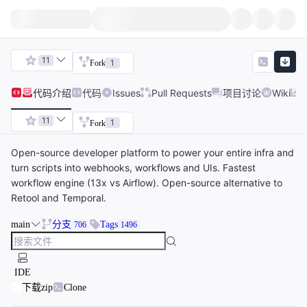
11
1
Fork
代码
介绍
代码
Issues
Pull Requests
项目讨论
Wiki
11
1
Fork
Open-source developer platform to power your entire infra and
turn scripts into webhooks, workflows and UIs. Fastest
workflow engine (13x vs Airflow). Open-source alternative to
Retool and Temporal.
main
分支
Tags
706
1496
IDE
下载zip
Clone