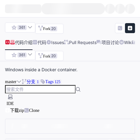
361
20
Fork
代码
介绍
代码
Issues
Pull Requests
项目讨论
Wiki
361
20
Fork
Windows inside a Docker container.
master
分支
Tags
1
125
IDE
下载zip
Clone