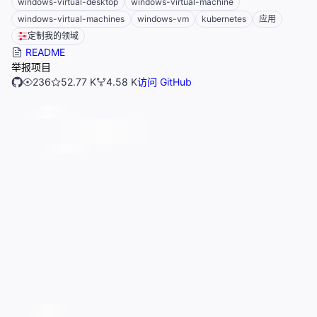
windows-virtual-desktop
windows-virtual-machine
windows-virtual-machines
windows-vm
kubernetes
应用
定制我的领域
README
举报项目
236
52.77 K
4.58 K
访问 GitHub