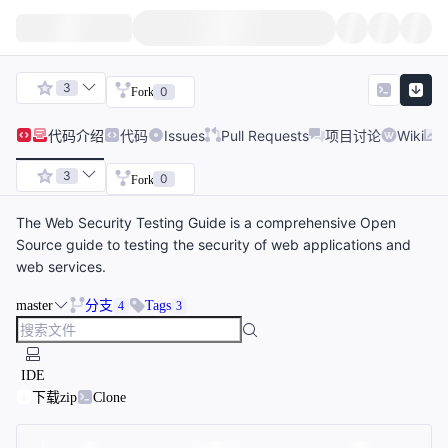
3
0
Fork
代码
介绍
代码
Issues
Pull Requests
项目讨论
Wiki
3
0
Fork
The Web Security Testing Guide is a comprehensive Open
Source guide to testing the security of web applications and
web services.
master
分支
Tags
4
3
IDE
下载zip
Clone