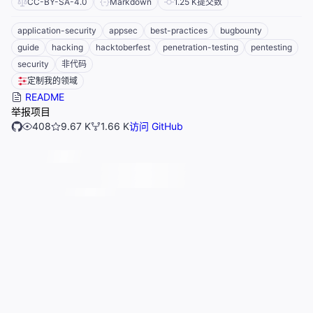
CC-BY-SA-4.0
Markdown
1.25 K
提交数
application-security
appsec
best-practices
bugbounty
guide
hacking
hacktoberfest
penetration-testing
pentesting
security
非代码
定制我的领域
README
举报项目
408
9.67 K
1.66 K
访问 GitHub