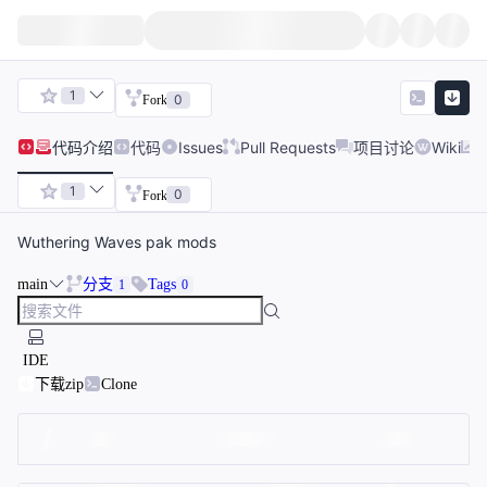
1
0
Fork
代码
介绍
代码
Issues
Pull Requests
项目讨论
Wiki
1
0
Fork
Wuthering Waves pak mods
main
分支
Tags
1
0
IDE
下载zip
Clone