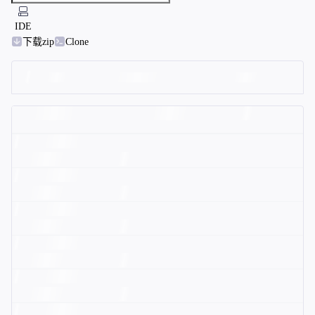
IDE
下载zip
Clone