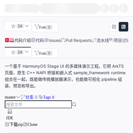
24
3
Fork
代码
介绍
代码
Issues
Pull Requests
流水线
项目讨论
24
3
Fork
一个基于 HarmonyOS Stage UI 的多媒体演示工程。它把 ArkTS
页面、原生 C++ NAPI 桥接和嵌入式 sample_framework runtime
组合在一起，既能做传统播放器演示，也能做可视化 pipeline 组
装、预览和导出。
master
分支
Tags
5
0
IDE
下载zip
Clone