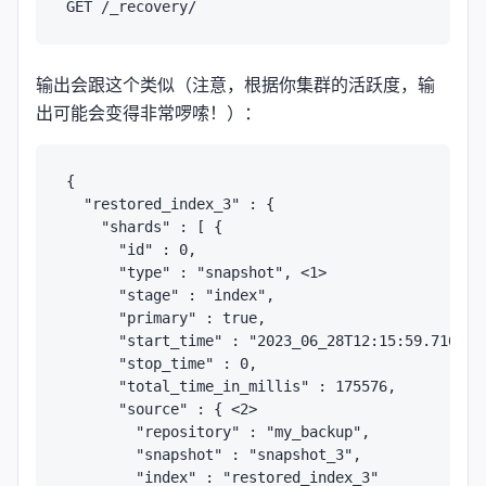
输出会跟这个类似（注意，根据你集群的活跃度，输
出可能会变得非常啰嗦！）：
{

  "restored_index_3" : {

    "shards" : [ {

      "id" : 0,

      "type" : "snapshot", <1>

      "stage" : "index",

      "primary" : true,

      "start_time" : "2023_06_28T12:15:59.716",

      "stop_time" : 0,

      "total_time_in_millis" : 175576,

      "source" : { <2>

        "repository" : "my_backup",

        "snapshot" : "snapshot_3",

        "index" : "restored_index_3"
