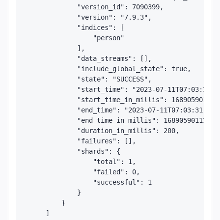
            "version_id": 7090399,

            "version": "7.9.3",

            "indices": [

                "person"

            ],

            "data_streams": [],

            "include_global_state": true,

            "state": "SUCCESS",

            "start_time": "2023-07-11T07:03:31.18
            "start_time_in_millis": 1689059011182
            "end_time": "2023-07-11T07:03:31.382Z
            "end_time_in_millis": 1689059011382,

            "duration_in_millis": 200,

            "failures": [],

            "shards": {

                "total": 1,

                "failed": 0,

                "successful": 1

            }

        }

    ]
