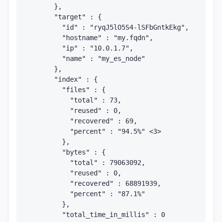
      },

      "target" : {

        "id" : "ryqJ5lO5S4-lSFbGntkEkg",

        "hostname" : "my.fqdn",

        "ip" : "10.0.1.7",

        "name" : "my_es_node"

      },

      "index" : {

        "files" : {

          "total" : 73,

          "reused" : 0,

          "recovered" : 69,

          "percent" : "94.5%" <3>

        },

        "bytes" : {

          "total" : 79063092,

          "reused" : 0,

          "recovered" : 68891939,

          "percent" : "87.1%"

        },

        "total_time_in_millis" : 0
