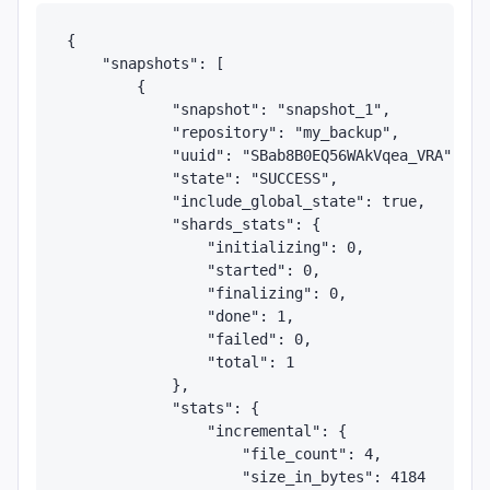
{

    "snapshots": [

        {

            "snapshot": "snapshot_1",

            "repository": "my_backup",

            "uuid": "SBab8B0EQ56WAkVqea_VRA",

            "state": "SUCCESS",

            "include_global_state": true,

            "shards_stats": {

                "initializing": 0,

                "started": 0,

                "finalizing": 0,

                "done": 1,

                "failed": 0,

                "total": 1

            },

            "stats": {

                "incremental": {

                    "file_count": 4,

                    "size_in_bytes": 4184
