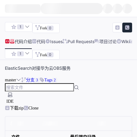
1
0
Fork
代码
介绍
代码
Issues
Pull Requests
项目讨论
Wiki
1
0
Fork
ElasticSearch对接华为云OBS服务
master
分支
Tags
3
2
IDE
下载zip
Clone
文件
最后提交记录