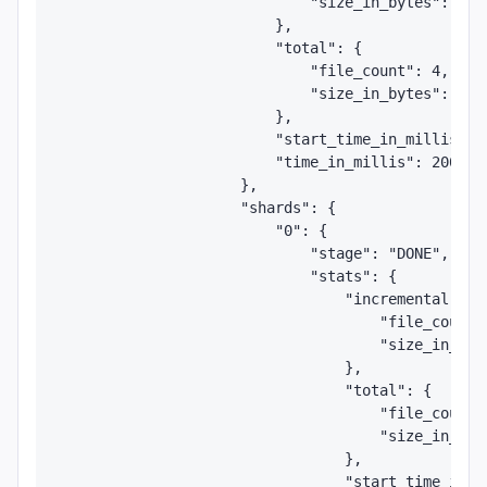
                            "size_in_bytes": 4184
                        },

                        "total": {

                            "file_count": 4,

                            "size_in_bytes": 4184
                        },

                        "start_time_in_millis": 1
                        "time_in_millis": 200

                    },

                    "shards": {

                        "0": {

                            "stage": "DONE",

                            "stats": {

                                "incremental": {

                                    "file_count":
                                    "size_in_byte
                                },

                                "total": {

                                    "file_count":
                                    "size_in_byte
                                },

                                "start_time_in_mi