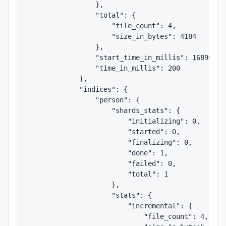
                },

                "total": {

                    "file_count": 4,

                    "size_in_bytes": 4184

                },

                "start_time_in_millis": 168905901
                "time_in_millis": 200

            },

            "indices": {

                "person": {

                    "shards_stats": {

                        "initializing": 0,

                        "started": 0,

                        "finalizing": 0,

                        "done": 1,

                        "failed": 0,

                        "total": 1

                    },

                    "stats": {

                        "incremental": {

                            "file_count": 4,
