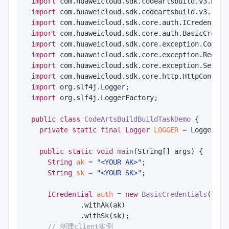
import
import
import
import
import
import
import
import
import
import
 org.slf4j.LoggerFactory;

public
class
CodeArtsBuildBuildTaskDemo
 {

private
static
final
Logger
LOGGER
=
 LoggerFac
public
static
void
main
(String[] args)
 {

String
ak
=
"<YOUR AK>"
;

String
sk
=
"<YOUR SK>"
;

ICredential
auth
=
new
BasicCredentials
()

            .withAk(ak)

            .withSk(sk);

// 创建client实例