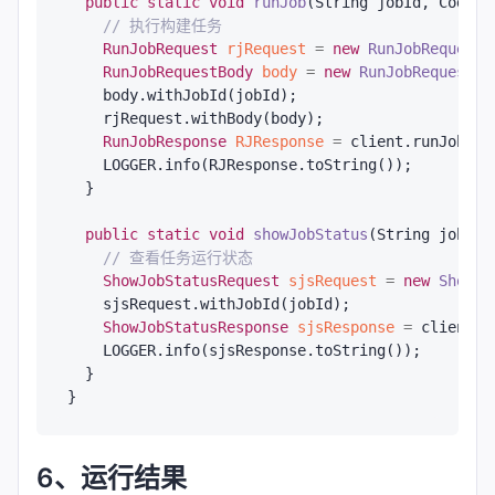
public
static
void
runJob
(String jobId, CodeAr
// 执行构建任务
RunJobRequest
rjRequest
=
new
RunJobRequest
(
RunJobRequestBody
body
=
new
RunJobRequestBo
    body.withJobId(jobId);

    rjRequest.withBody(body);

RunJobResponse
RJResponse
=
 client.runJob(rjR
    LOGGER.info(RJResponse.toString());

  }

public
static
void
showJobStatus
(String jobId,
// 查看任务运行状态
ShowJobStatusRequest
sjsRequest
=
new
ShowJo
    sjsRequest.withJobId(jobId);

ShowJobStatusResponse
sjsResponse
=
 client.s
    LOGGER.info(sjsResponse.toString());

  }

6、运行结果