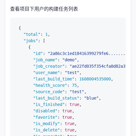
查看项目下用户的构建任务列表
{
"total"
:
1
,
"jobs"
:
[
{
"id"
:
"2a86c3c1ed18416399279fe6........"
,
"job_name"
:
"demo"
,
"job_creator"
:
"ae22fd035f354cfa8d82a3f1..
"user_name"
:
"test"
,
"last_build_time"
:
1608004535000
,
"health_score"
:
75
,
"source_code"
:
"test"
,
"last_build_status"
:
"blue"
,
"is_finished"
:
true
,
"disabled"
:
true
,
"favorite"
:
true
,
"is_modify"
:
true
,
"is_delete"
:
true
,