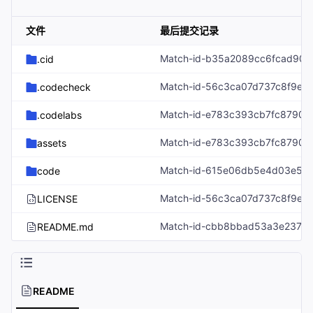
文件
最后提交记录
.cid
.codecheck
.codelabs
assets
code
LICENSE
README.md
README