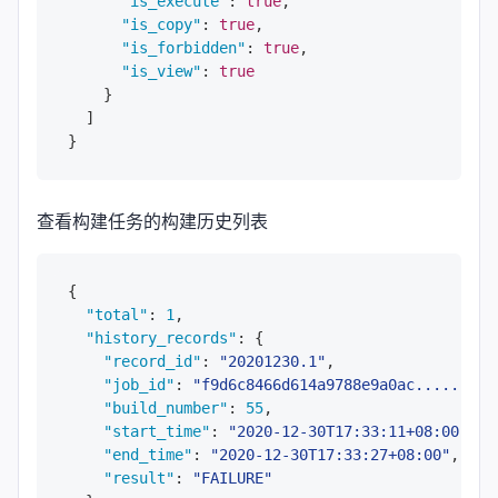
"is_execute"
:
true
,
"is_copy"
:
true
,
"is_forbidden"
:
true
,
"is_view"
:
true
}
]
}
查看构建任务的构建历史列表
{
"total"
:
1
,
"history_records"
:
{
"record_id"
:
"20201230.1"
,
"job_id"
:
"f9d6c8466d614a9788e9a0ac........"
"build_number"
:
55
,
"start_time"
:
"2020-12-30T17:33:11+08:00"
,
"end_time"
:
"2020-12-30T17:33:27+08:00"
,
"result"
:
"FAILURE"