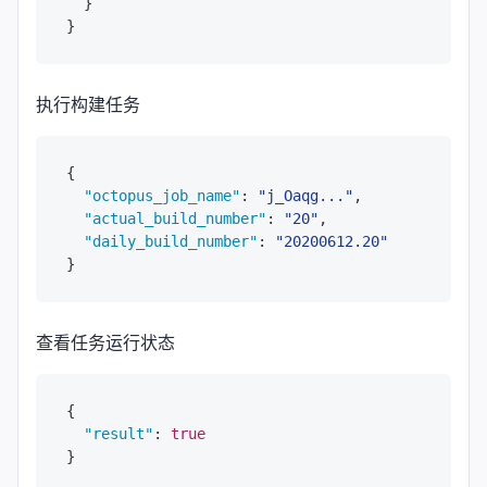
}
}
执行构建任务
{
"octopus_job_name"
:
"j_Oaqg..."
,
"actual_build_number"
:
"20"
,
"daily_build_number"
:
"20200612.20"
}
查看任务运行状态
{
"result"
:
true
}