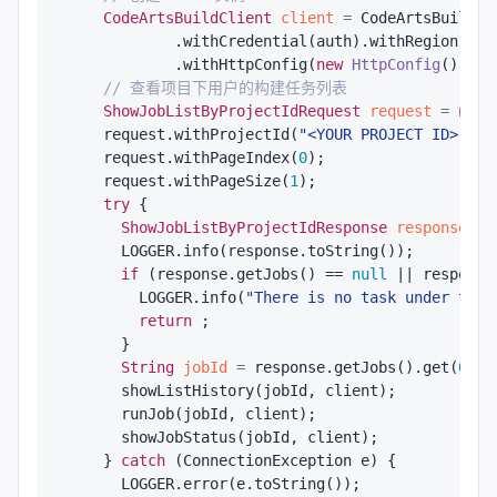
CodeArtsBuildClient
client
=
 CodeArtsBuildCl
            .withCredential(auth).withRegion(Code
            .withHttpConfig(
new
HttpConfig
().wit
// 查看项目下用户的构建任务列表
ShowJobListByProjectIdRequest
request
=
new
    request.withProjectId(
"<YOUR PROJECT ID>"
);

    request.withPageIndex(
0
);

    request.withPageSize(
1
);

try
 {

ShowJobListByProjectIdResponse
response
=
 
      LOGGER.info(response.toString());

if
 (response.getJobs() == 
null
 || response
        LOGGER.info(
"There is no task under the 
return
 ;

      }

String
jobId
=
 response.getJobs().get(
0
).g
      showListHistory(jobId, client);

      runJob(jobId, client);

      showJobStatus(jobId, client);

    } 
catch
 (ConnectionException e) {

      LOGGER.error(e.toString());
