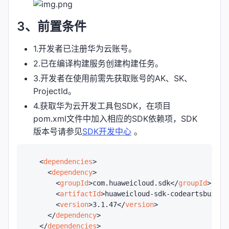
3、前置条件
1.开发者已注册华为云账号。
2.已在编译构建服务创建构建任务。
3.开发者在使用前需先获取账号的AK、SK、
ProjectId。
4.获取华为云开发工具包SDK，在项目
pom.xml文件中加入相应的SDK依赖项，SDK
版本号请参见
SDK开发中心
。
<
dependencies
>
<
dependency
>
<
groupId
>
com.huaweicloud.sdk
</
groupId
>
<
artifactId
>
huaweicloud-sdk-codeartsbuild
<
<
version
>
3.1.47
</
version
>
</
dependency
>
</
dependencies
>