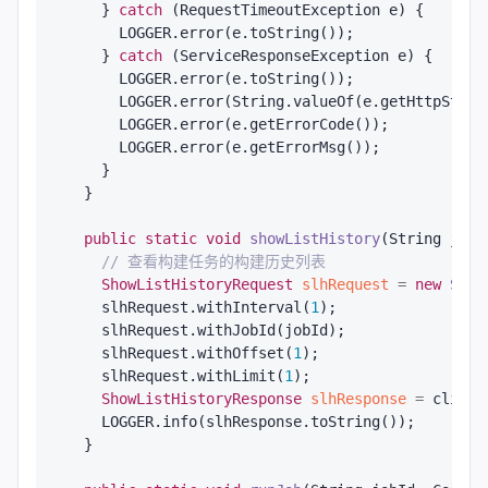
    } 
catch
 (RequestTimeoutException e) {

      LOGGER.error(e.toString());

    } 
catch
 (ServiceResponseException e) {

      LOGGER.error(e.toString());

      LOGGER.error(String.valueOf(e.getHttpStatus
      LOGGER.error(e.getErrorCode());

      LOGGER.error(e.getErrorMsg());

    }

  }

public
static
void
showListHistory
(String jobI
// 查看构建任务的构建历史列表
ShowListHistoryRequest
slhRequest
=
new
Show
    slhRequest.withInterval(
1
);

    slhRequest.withJobId(jobId);

    slhRequest.withOffset(
1
);

    slhRequest.withLimit(
1
);

ShowListHistoryResponse
slhResponse
=
 client
    LOGGER.info(slhResponse.toString());

  }
