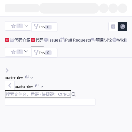
1
0
Fork
代码
介绍
代码
Issues
Pull Requests
项目讨论
Wiki
1
0
Fork
master-dev
master-dev