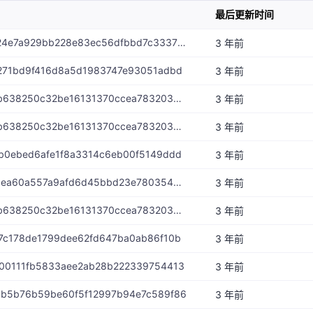
最后更新时间
Match-id-ebe5b7024e7a929bb228e83ec56dfbbd7c333715
3 年前
f271bd9f416d8a5d1983747e93051adbd
3 年前
Match-id-332e600b638250c32be16131370ccea78320368b
3 年前
Match-id-332e600b638250c32be16131370ccea78320368b
3 年前
db0ebed6afe1f8a3314c6eb00f5149ddd
3 年前
Match-id-4660dfbaea60a557a9afd6d45bbd23e7803548ee
3 年前
Match-id-332e600b638250c32be16131370ccea78320368b
3 年前
07c178de1799dee62fd647ba0ab86f10b
3 年前
f00111fb5833aee2ab28b222339754413
3 年前
0b5b76b59be60f5f12997b94e7c589f86
3 年前