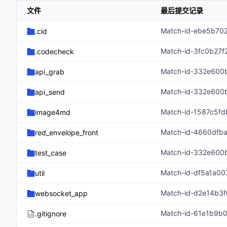
文件
最后提交记录
.cid
Match-id-3fc0b27
.codecheck
api_grab
api_send
Match-id-1587c5f
image4md
red_envelope_front
test_case
Match-id-df5a1a0
util
Match-id-d2e14b3
websocket_app
Match-id-61e1b9b
.gitignore