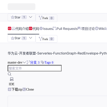
Star
1
0
Fork
代码
介绍
代码
Issues
Pull Requests
项目讨论
Wiki
Star
1
0
Fork
华为云-开发者联盟-Serverles-FunctionGraph-RedEnvelope-P
master-dev
分支
Tags
3
0
IDE
下载zip
Clone