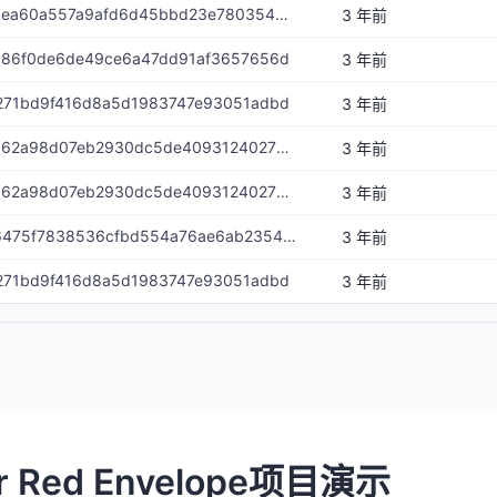
Match-id-4660dfbaea60a557a9afd6d45bbd23e7803548ee
3 年前
ab86f0de6de49ce6a47dd91af3657656d
3 年前
f271bd9f416d8a5d1983747e93051adbd
3 年前
Match-id-9c31c42662a98d07eb2930dc5de409312402787c
3 年前
Match-id-9c31c42662a98d07eb2930dc5de409312402787c
3 年前
Match-id-a98914a6475f7838536cfbd554a76ae6ab23545b
3 年前
f271bd9f416d8a5d1983747e93051adbd
3 年前
or Red Envelope项目演示