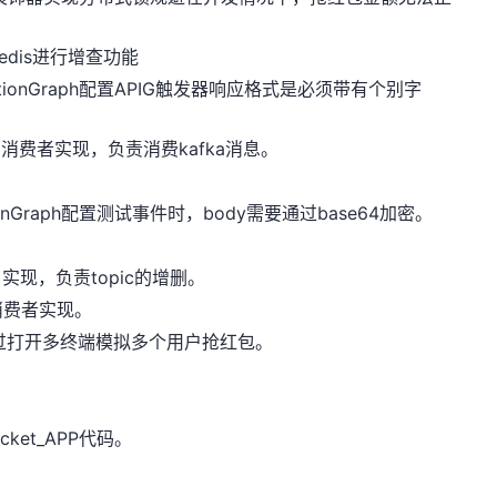
现对redis进行增查功能
，FunctionGraph配置APIG触发器响应格式是必须带有个别字
 异步kafka消费者实现，负责消费kafka消息。
FunctionGraph配置测试事件时，body需要通过base64加密。
fka主用户实现，负责topic的增删。
fka消费者实现。
user.py 通过打开多终端模拟多个用户抢红包。
socket_APP代码。