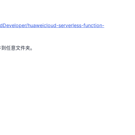
dDeveloper/huaweicloud-serverless-function-
文件到任意文件夹。