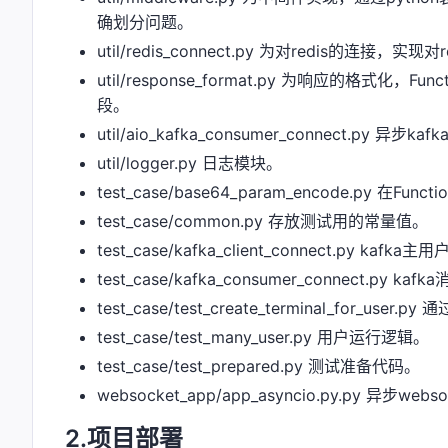
确划分问题。
util/redis_connect.py 为对redis的连接，实
util/response_format.py 为响应的格式化
段。
util/aio_kafka_consumer_connect.py
util/logger.py 日志模块。
test_case/base64_param_encode.py 在
test_case/common.py 存放测试用的常量值。
test_case/kafka_client_connect.py ka
test_case/kafka_consumer_connect.py ka
test_case/test_create_terminal_for_
test_case/test_many_user.py 用户运行逻辑。
test_case/test_prepared.py 测试准备代码。
websocket_app/app_asyncio.py.py 异步web
2.项目部署