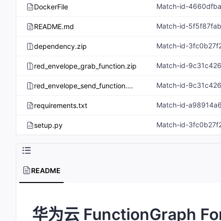
DockerFile
Match-id-5f5f87f
README.md
Match-id-3fc0b27
dependency.zip
red_envelope_grab_function.zip
red_envelope_send_function.zip
requirements.txt
Match-id-3fc0b27
setup.py
README
华为云 FunctionGraph F