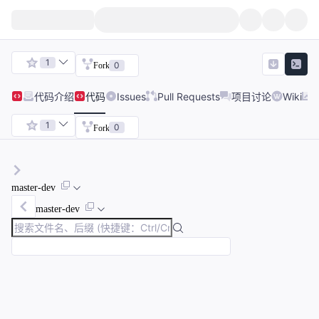
1
0
Fork
代码
介绍
代码
Issues
Pull Requests
项目讨论
Wiki
1
0
Fork
master-dev
master-dev