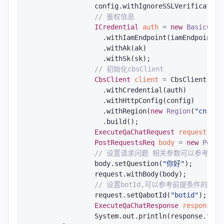
		config.withIgnoreSSLVerification
// 鉴权信息
ICredential
auth
=
new
BasicCred
		  .withIamEndpoint(iamEndpoint)

		  .withAk(ak)

		  .withSk(sk);

// 初始化cbsClient
CbsClient
client
=
 CbsClient.newB
		  .withCredential(auth)

		  .withHttpConfig(config)

		  .withRegion(
new
Region
(
"cn-nor
		  .build();

ExecuteQaChatRequest
request
=
n
PostRequestsReq
body
=
new
PostR
// 设置请求问题 相关参数可以参考：https://s
		body.setQuestion(
"你好"
);

		request.withBody(body);

// 设置botId,可以参考前提条件的获取b
		request.setQabotId(
"botid"
); 
// 
ExecuteQaChatResponse
response
=
		System.out.println(response.toString());
