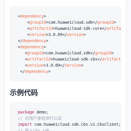
<
dependency
>
<
groupId
>
com.huaweicloud.sdk
</
groupId
>
<
artifactId
>
huaweicloud-sdk-core
</
artifactId
<
version
>
3.0.89
</
version
>
</
dependency
>
<
dependency
>
<
groupId
>
com.huaweicloud.sdk
</
groupId
>
<
artifactId
>
huaweicloud-sdk-cbs
</
artifactId
>
<
version
>
3.0.89
</
version
>
</
dependency
>
示例代码
package
// 对用户身份进行认证
import
// 导入cbs sdk