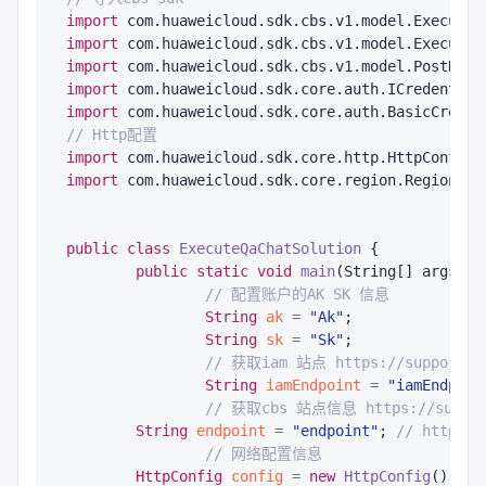
import
import
import
import
import
// Http配置
import
import
 com.huaweicloud.sdk.core.region.Region;

public
class
ExecuteQaChatSolution
 {

public
static
void
main
(String[] args)
 {

// 配置账户的AK SK 信息
String
ak
=
"Ak"
;

String
sk
=
"Sk"
;

// 获取iam 站点 https://support.hua
String
iamEndpoint
=
"iamEndpoin
// 获取cbs 站点信息 https://support.
String
endpoint
=
"endpoint"
; 
// https:/
// 网络配置信息
HttpConfig
config
=
new
HttpConfig
();
