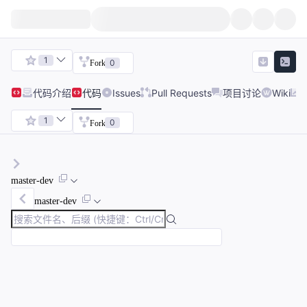
1
0
Fork
代码
介绍
代码
Issues
Pull Requests
项目讨论
Wiki
1
0
Fork
master-dev
master-dev