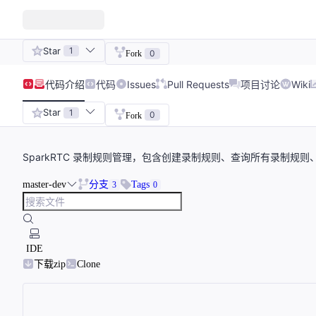
Star
1
0
Fork
代码
介绍
代码
Issues
Pull Requests
项目讨论
Wiki
Star
1
0
Fork
SparkRTC 录制规则管理，包含创建录制规则、查询所有录制
master-dev
分支
Tags
3
0
IDE
下载zip
Clone