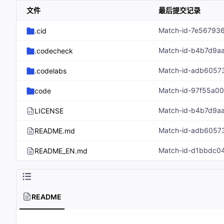
文件
最后提交记录
Match-id-7e56793
.cid
Match-id-b4b7d9a
.codecheck
Match-id-adb6057
.codelabs
Match-id-97f55a0
code
Match-id-b4b7d9a
LICENSE
Match-id-adb6057
README.md
Match-id-d1bbdc0
README_EN.md
README