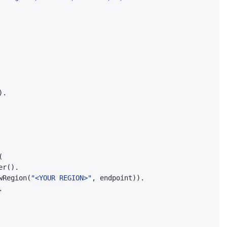
ewRegion(
"<YOUR REGION>"
, endpoint)).
