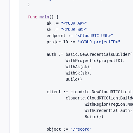
)

func
main
()
 {

	ak := 
"<YOUR AK>"
	sk := 
"<YOUR SK>"
	endpoint := 
"<CloudRTC URL>"
	projectID := 
"<YOUR projectID>"
	auth := basic.NewCredentialsBuilder().

		WithProjectId(projectID).

		WithAk(ak).

		WithSk(sk).

		Build()

	client := cloudrtc.NewCloudRTCClient(

		cloudrtc.CloudRTCClientBuilder().

			WithRegion(region.N
			WithCredential(auth).

			Build())

	object := 
"/record"