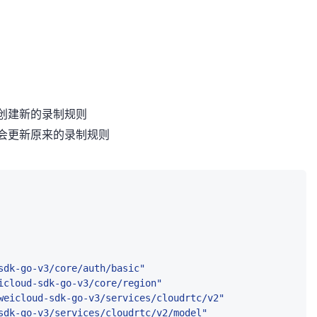
则会创建新的录制规则
，则会更新原来的录制规则
sdk-go-v3/core/auth/basic"
icloud-sdk-go-v3/core/region"
weicloud-sdk-go-v3/services/cloudrtc/v2"
sdk-go-v3/services/cloudrtc/v2/model"