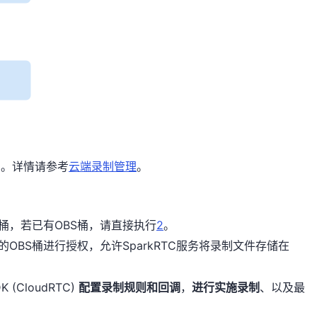
调。详情请参考
云端录制管理
。
BS桶，若已有OBS桶，请直接执行
2
。
件的OBS桶进行授权，允许SparkRTC服务将录制文件存储在
CloudRTC)
配置录制规则和回调
，
进行实施录制
、以及最