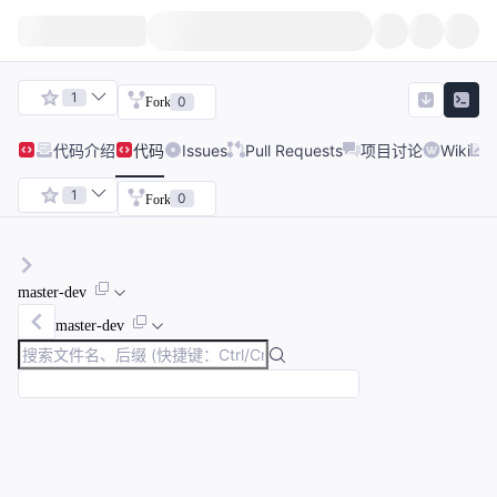
1
0
Fork
代码
介绍
代码
Issues
Pull Requests
项目讨论
Wiki
1
0
Fork
master-dev
master-dev