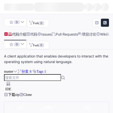
0
0
Fork
代码
介绍
代码
Issues
Pull Requests
项目讨论
Wiki
0
0
Fork
A client application that enables developers to interact with the
operating system using natural language.
master
分支
Tags
8
1
IDE
下载zip
Clone