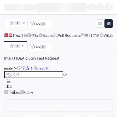
1
0
Fork
代码
介绍
代码
Issues
Pull Requests
项目讨论
Wiki
1
0
Fork
IntelliJ IDEA plugin Fast Request
master
分支
Tags
1
0
IDE
下载zip
Clone