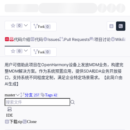
0
0
Fork
代码
介绍
代码
Issues
Pull Requests
项目讨论
Wiki
0
0
Fork
用户可借助此项目在OpenHarmony设备上发放MDM业务，构建完
整MDM解决方案。作为系统预置应用，提供SDA和DA业务开放接
口，支持系统不同程度定制，满足企业特定场景需求。【此简介由
AI生成】
master
分支
Tags
257
42
IDE
下载zip
Clone