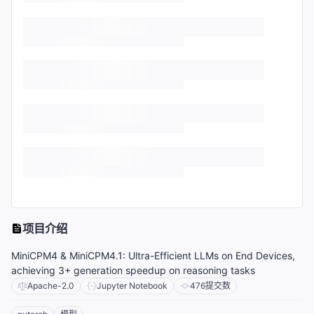
项目介绍
MiniCPM4 & MiniCPM4.1: Ultra-Efficient LLMs on End Devices,
achieving 3+ generation speedup on reasoning tasks
Apache-2.0
Jupyter Notebook
476
提交数