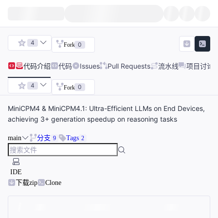
4
0
Fork
代码
介绍
代码
Issues
Pull Requests
流水线
项目讨论
4
0
Fork
MiniCPM4 & MiniCPM4.1: Ultra-Efficient LLMs on End Devices,
achieving 3+ generation speedup on reasoning tasks
main
分支
Tags
9
2
IDE
下载zip
Clone