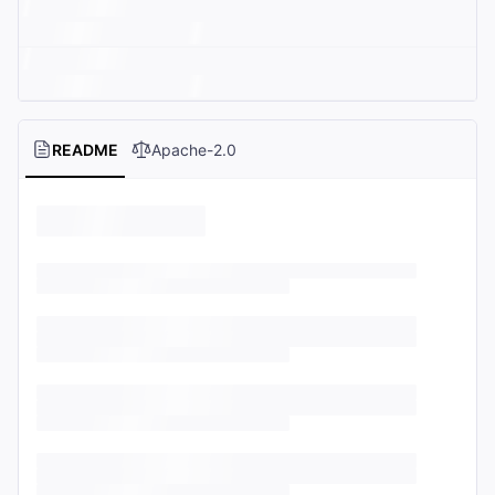
README
Apache-2.0