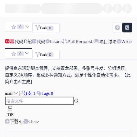
0
0
Fork
代码
介绍
代码
Issues
Pull Requests
项目讨论
Wiki
0
0
Fork
提供京东活动脚本管理，支持青龙部署，多账号并发、分组运行，
自定义CK顺序，集成多种通知方式，满足个性化自动化需求。【此
简介由AI生成】
main
分支
Tags
1
0
IDE
下载zip
Clone