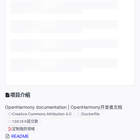
项目介绍
OpenHarmony documentation | OpenHarmony开发者文档
Creative Commons Attribution 4.0
Dockerfile
136.19 K
提交数
定制我的领域
README