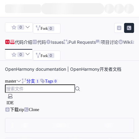
0
0
Fork
代码
介绍
代码
Issues
Pull Requests
项目讨论
Wiki
0
0
Fork
OpenHarmony documentation | OpenHarmony开发者文档
master
分支
Tags
1
0
IDE
下载zip
Clone