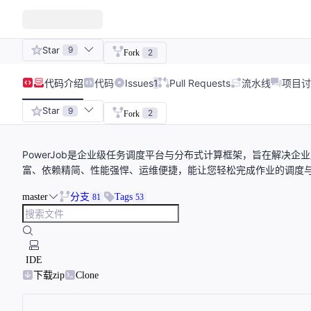
Star
9
2
Fork
代码
介绍
代码
Issues
1
Pull Requests
流水线
项目讨
Star
9
2
Fork
PowerJob是企业级任务调度平台与分布式计算框架，旨在解决
富、依赖精简、性能强悍、运维便捷，能让您轻松完成作业的调度
master
分支
Tags
81
53
IDE
下载zip
Clone