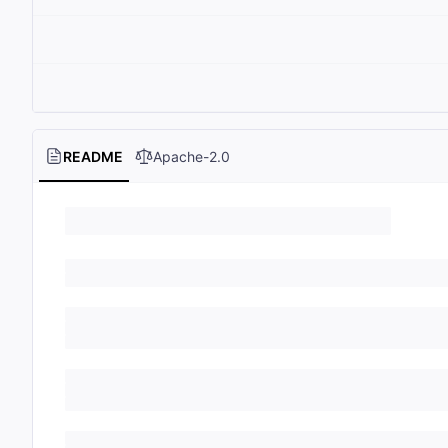
README
Apache-2.0