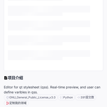
项目介绍
Editor for qt stylesheet (qss). Real-time preview, and user can
define varibles in qss.
GNU_General_Public_License_v3.0
Python
391
提交数
定制我的领域