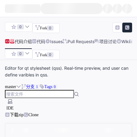
0
0
Fork
代码
介绍
代码
Issues
Pull Requests
项目讨论
Wiki
0
0
Fork
Editor for qt stylesheet (qss). Real-time preview, and user can
define varibles in qss.
master
分支
Tags
1
0
IDE
下载zip
Clone