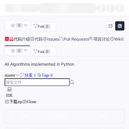
0
0
Fork
代码
介绍
代码
Issues
Pull Requests
项目讨论
Wiki
0
0
Fork
All Algorithms implemented in Python
master
分支
Tags
1
0
IDE
下载zip
Clone