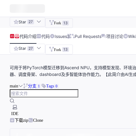
Star
27
13
Fork
代码
介绍
代码
Issues
3
Pull Requests
项目讨论
Wik
Star
27
13
Fork
可用于将PyTorch模型迁移到Ascend NPU，支持模型发现
器、调度骨架、dashboard及多智能体协作能力。【此简介由AI生
main
分支
Tags
1
0
IDE
下载zip
Clone