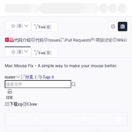
0
0
Fork
代码
介绍
代码
Issues
Pull Requests
项目讨论
Wiki
0
0
Fork
Mac Mouse Fix - A simple way to make your mouse better.
master
分支
Tags
1
0
IDE
下载zip
Clone