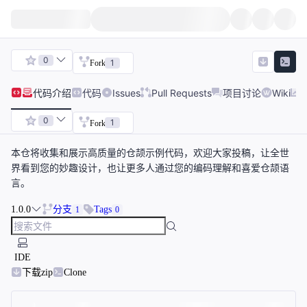
0
1
Fork
代码
介绍
代码
Issues
Pull Requests
项目讨论
Wiki
0
1
Fork
本仓将收集和展示高质量的仓颉示例代码，欢迎大家投稿，让全世
界看到您的妙趣设计，也让更多人通过您的编码理解和喜爱仓颉语
言。
1.0.0
分支
Tags
1
0
IDE
下载zip
Clone