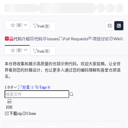
0
0
Fork
代码
介绍
代码
Issues
Pull Requests
项目讨论
Wiki
0
0
Fork
本仓将收集和展示高质量的仓颉示例代码，欢迎大家投稿，让全世
界看到您的妙趣设计，也让更多人通过您的编码理解和喜爱仓颉语
言。
1.0.0
分支
Tags
1
0
IDE
下载zip
Clone