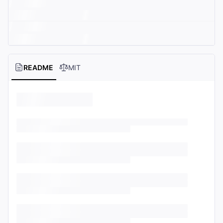
README
MIT