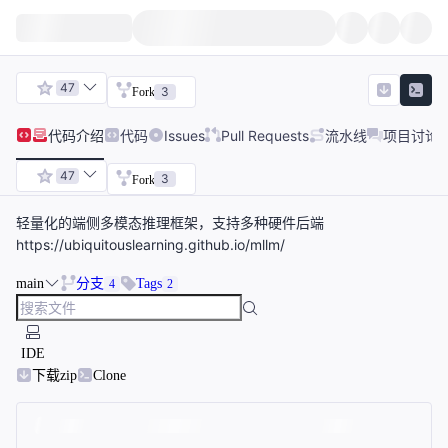
47
3
Fork
代码
介绍
代码
Issues
Pull Requests
流水线
项目讨论
47
3
Fork
轻量化的端侧多模态推理框架，支持多种硬件后端
https://ubiquitouslearning.github.io/mllm/
main
分支
Tags
4
2
IDE
下载zip
Clone