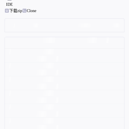
IDE
下载zip
Clone