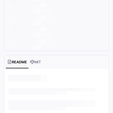
README
MIT