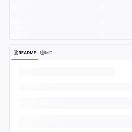
README
MIT