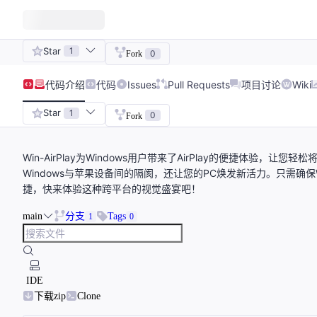
Star
1
0
Fork
代码
介绍
代码
Issues
Pull Requests
项目讨论
Wiki
Star
1
0
Fork
Win-AirPlay为Windows用户带来了AirPlay的便捷体验，让
Windows与苹果设备间的隔阂，还让您的PC焕发新活力。只需确保Wi
捷，快来体验这种跨平台的视觉盛宴吧！
main
分支
Tags
1
0
IDE
下载zip
Clone