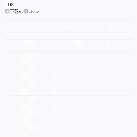
IDE
下载zip
Clone