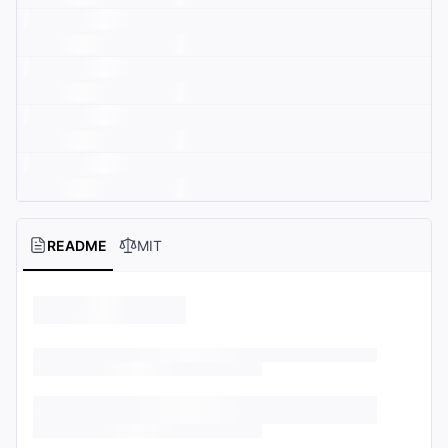
README
MIT