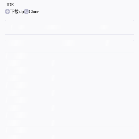
IDE
下载zip
Clone