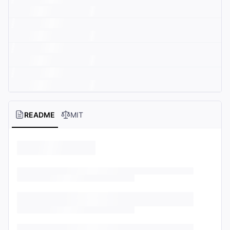
README
MIT