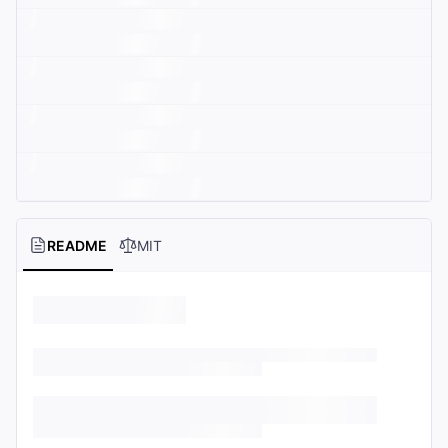
README
MIT