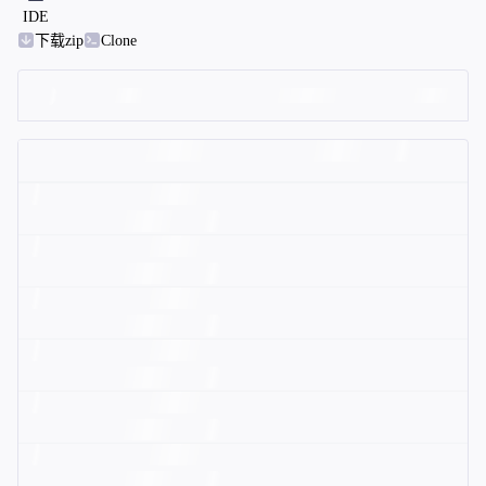
IDE
下载zip
Clone