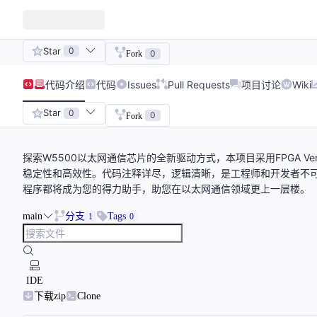
Star
0
0
Fork
代码
介绍
代码
Issues
Pull Requests
项目讨论
Wiki
Star
0
0
Fork
探索W5500以太网通信芯片的全新驱动方式，本项目采用FPGA V
稳定性和高效性。代码注释详尽，逻辑清晰，是工程师和开发者不
程序都将成为您的得力助手，助您在以太网通信领域更上一层楼。
main
分支
Tags
1
0
IDE
下载zip
Clone