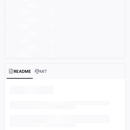
README
MIT