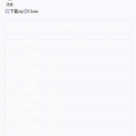
IDE
下载zip
Clone