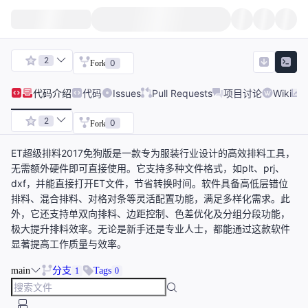
2
0
Fork
代码
介绍
代码
Issues
Pull Requests
项目讨论
Wiki
2
0
Fork
ET超级排料2017免狗版是一款专为服装行业设计的高效排料工具，
无需额外硬件即可直接使用。它支持多种文件格式，如plt、prj、
dxf，并能直接打开ET文件，节省转换时间。软件具备高低层错位
排料、混合排料、对格对条等灵活配置功能，满足多样化需求。此
外，它还支持单双向排料、边距控制、色差优化及分组分段功能，
极大提升排料效率。无论是新手还是专业人士，都能通过这款软件
显著提高工作质量与效率。
main
分支
Tags
1
0