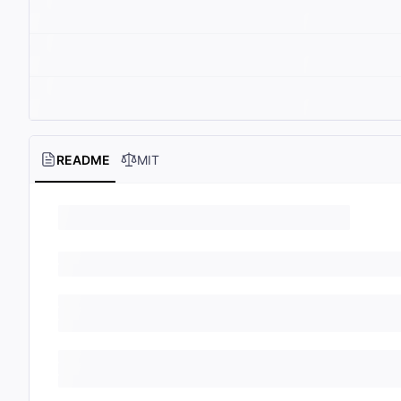
README
MIT