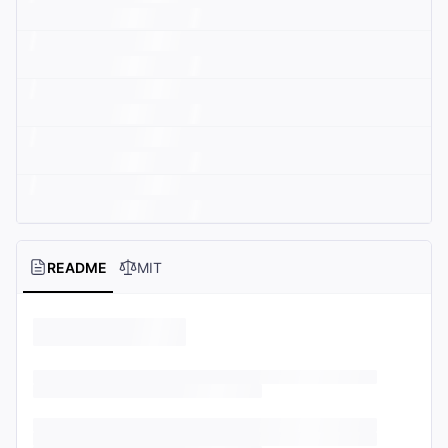
README
MIT