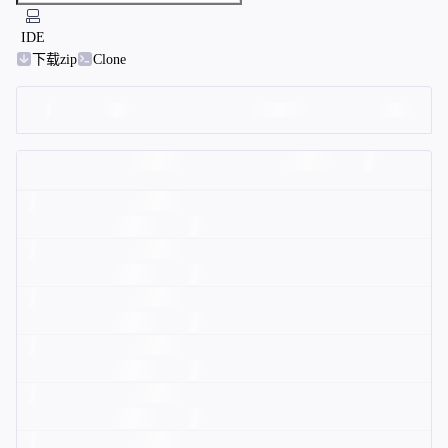
IDE
下载zip
Clone