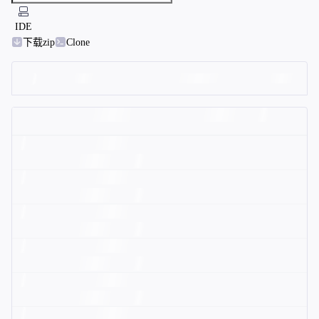
IDE
下载zip
Clone