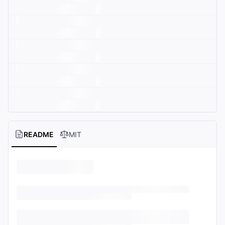
README
MIT