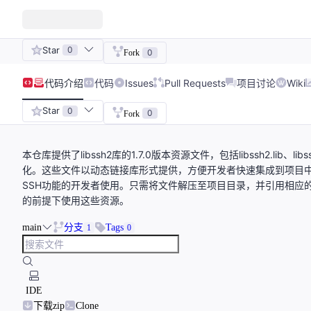
Star
0
0
Fork
代码
介绍
代码
Issues
Pull Requests
项目讨论
Wiki
Star
0
0
Fork
本仓库提供了libssh2库的1.7.0版本资源文件，包括libssh2.lib、libs
化。这些文件以动态链接库形式提供，方便开发者快速集成到项目
SSH功能的开发者使用。只需将文件解压至项目目录，并引用相应的头
的前提下使用这些资源。
main
分支
Tags
1
0
IDE
下载zip
Clone