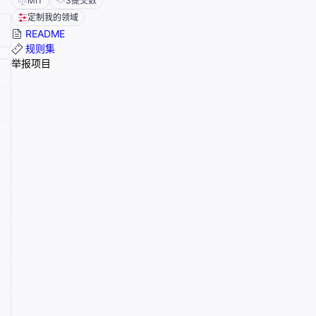
MIT
3
提交数
定制我的领域
README
规则集
举报项目