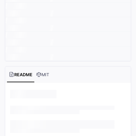
README
MIT