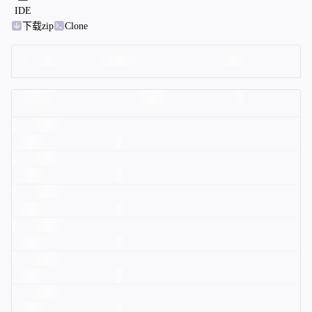
IDE
下载zip
Clone