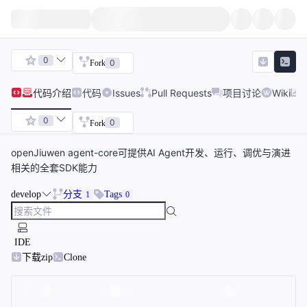
0
0
Fork
代码
介绍
代码
Issues
Pull Requests
项目讨论
Wiki
0
0
Fork
openJiuwen agent-core可提供AI Agent开发、运行、调优与演进
相关的全套SDK能力
develop
分支
Tags
1
0
IDE
下载zip
Clone