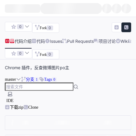
0
0
Fork
代码
介绍
代码
Issues
Pull Requests
项目讨论
Wiki
0
0
Fork
Chrome 插件，反查微博图片po主
master
分支
Tags
1
0
IDE
下载zip
Clone