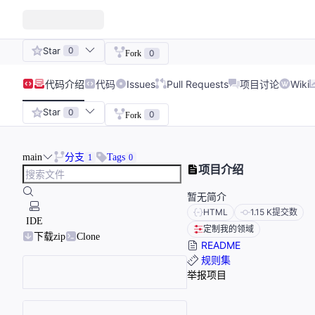
Star
0
0
Fork
代码
介绍
代码
Issues
Pull Requests
项目讨论
Wiki
Star
0
0
Fork
main
分支
Tags
1
0
项目介绍
暂无简介
HTML
1.15 K
提交数
IDE
定制我的领域
下载zip
Clone
README
规则集
举报项目