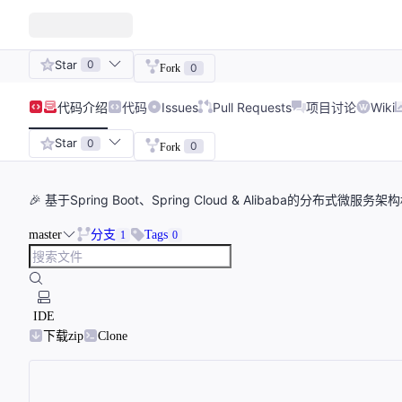
Star
0
0
Fork
代码
介绍
代码
Issues
Pull Requests
项目讨论
Wiki
Star
0
0
Fork
🎉 基于Spring Boot、Spring Cloud & Alibaba的分布式
master
分支
Tags
1
0
IDE
下载zip
Clone