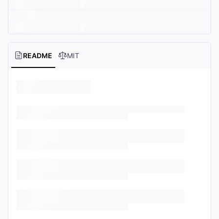
README
MIT