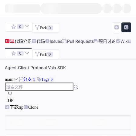
0
0
Fork
代码
介绍
代码
Issues
Pull Requests
项目讨论
Wiki
0
0
Fork
Agent Client Protocol Vala SDK
main
分支
Tags
1
0
IDE
下载zip
Clone