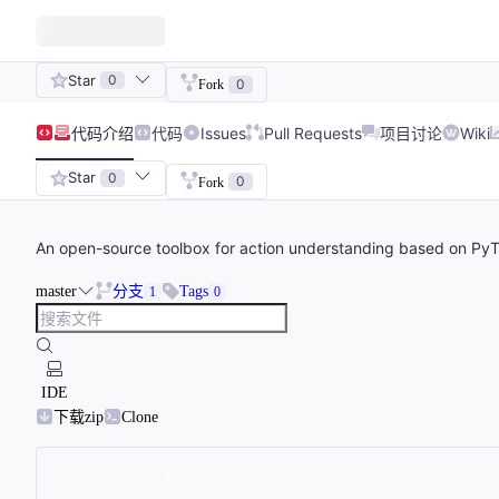
Star
0
0
Fork
代码
介绍
代码
Issues
Pull Requests
项目讨论
Wiki
Star
0
0
Fork
An open-source toolbox for action understanding based on Py
master
分支
Tags
1
0
IDE
下载zip
Clone