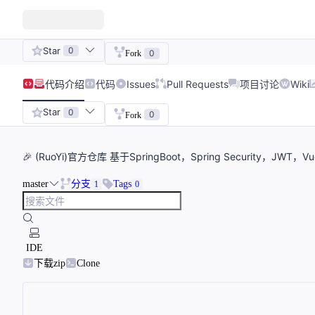
Star
0
0
Fork
代码
介绍
代码
Issues
Pull Requests
项目讨论
Wiki
Star
0
0
Fork
🎉 (RuoYi)官方仓库 基于SpringBoot，Spring Security，JWT
master
分支
Tags
1
0
IDE
下载zip
Clone