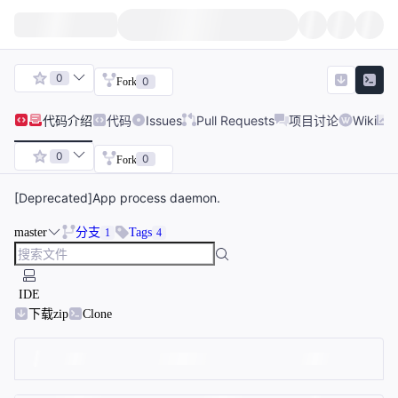
0
0
Fork
代码
介绍
代码
Issues
Pull Requests
项目讨论
Wiki
0
0
Fork
[Deprecated]App process daemon.
master
分支
Tags
1
4
IDE
下载zip
Clone